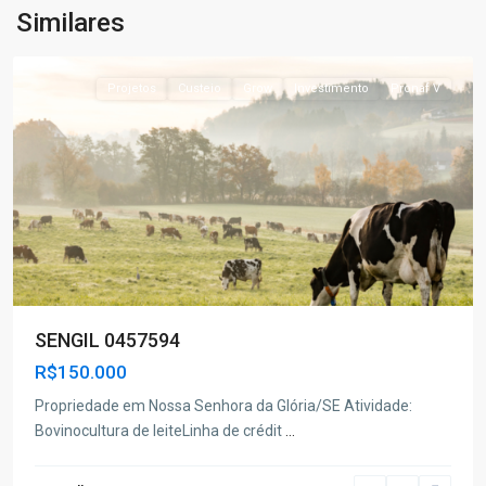
da
Similares
Glória
Projetos
Custeio
Grow
Investimento
Pronaf V
SENGIL 0457594
R$150.000
Propriedade em Nossa Senhora da Glória/SE Atividade:
Bovinocultura de leiteLinha de crédit
...