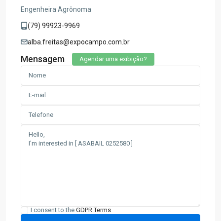
Engenheira Agrônoma
(79) 99923-9969
alba.freitas@expocampo.com.br
Mensagem
Agendar uma exibição?
I consent to the
GDPR Terms