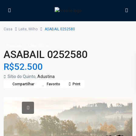
Casa
Leite
,
Milho
ASABAIL 0252580
,
Projetos
Leite
Milho
ASABAIL 0252580
R$52.500
Sítio do Quinto,
Adustina
Compartilhar
Favorito
Print
Investimento
Pronaf A
Seed