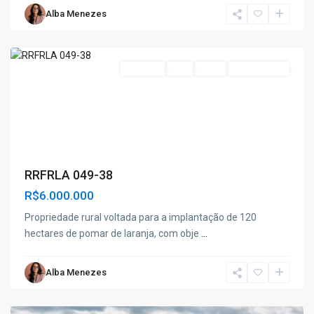
Alba Menezes
Conde
Projetos
FNE
Grow
Investimento
RRFRLA 049-38
R$6.000.000
Propriedade rural voltada para a implantação de 120
hectares de pomar de laranja, com obje
...
Alba Menezes
Pastor
,
Boquim