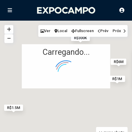
Ver
Local
Fullscreen
Prév
Próx
R$300K
Carregando...
R$6M
R$1M
R$1.5M