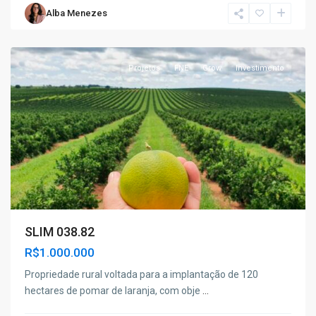
Luzia
Alba Menezes
do
Itanhy
Projetos
FNE
Grow
Investimento
SLIM 038.82
R$1.000.000
Propriedade rural voltada para a implantação de 120
hectares de pomar de laranja, com obje
...