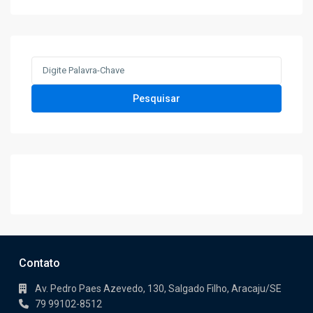
Search
for:
Pesquisar
Contato
Av. Pedro Paes Azevedo, 130, Salgado Filho, Aracaju/SE
79 99102-8512