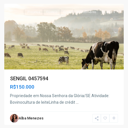
Projetos
Custeio
Grow
Investimento
Pronaf V
SENGIL 0457594
R$150.000
Propriedade em Nossa Senhora da Glória/SE Atividade:
Bovinocultura de leiteLinha de crédit
...
Alba Menezes
Poço
Redondo