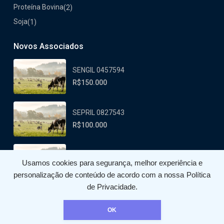
Proteína Bovina
(2)
Soja
(1)
Novos Associados
SENGIL 0457594
R$150.000
SEPRIL 0827543
R$100.000
PABAIL 0438558
Usamos cookies para segurança, melhor experiência e
R$180.000
personalização de conteúdo de acordo com a nossa
Política
de Privacidade.
OK
Agromation Tecnologia do Agronegócio