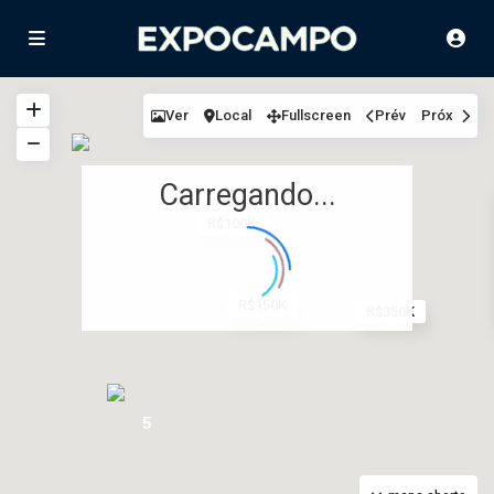
Ver
Local
Fullscreen
Prév
Próx
2
Carregando...
R$100K
R$150K
R$350K
5