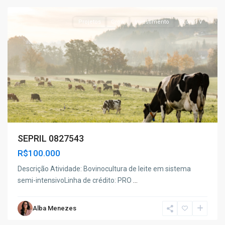
Projetos
Grow
Investimento
Pronaf V
SEPRIL 0827543
R$100.000
Descrição Atividade: Bovinocultura de leite em sistema
semi-intensivoLinha de crédito: PRO
...
Alba Menezes
Paulo
Afonso