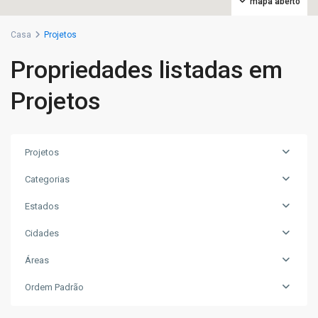
mapa aberto
Casa
Projetos
Propriedades listadas em
Projetos
Projetos
Categorias
Estados
Cidades
Áreas
Nossa
Senhora
Ordem Padrão
da
Glória