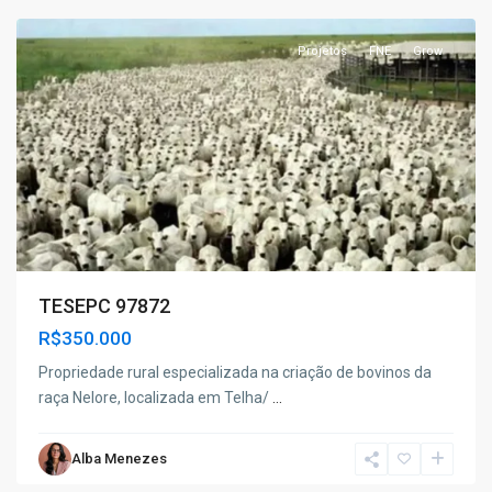
Projetos
FNE
Grow
TESEPC 97872
R$350.000
Propriedade rural especializada na criação de bovinos da
raça Nelore, localizada em Telha/
...
Sítio
Alba Menezes
do
Quinto