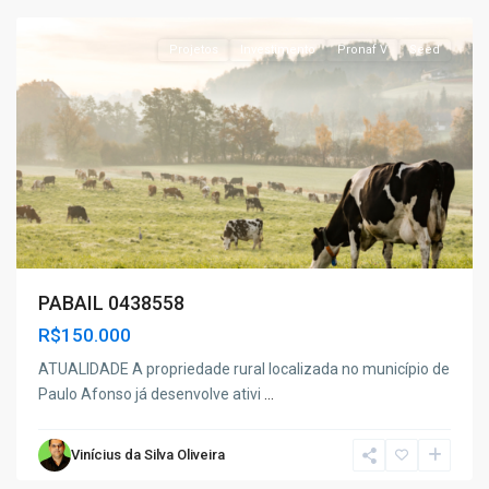
Projetos
Investimento
Pronaf V
Seed
PABAIL 0438558
R$150.000
ATUALIDADE A propriedade rural localizada no município de
Paulo Afonso já desenvolve ativi
...
Vinícius da Silva Oliveira
Telha