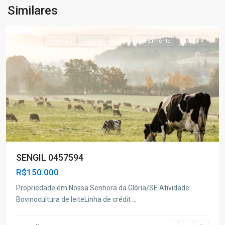
da
Similares
Glória
Projetos
Custeio
Grow
Investimento
Pronaf V
SENGIL 0457594
R$150.000
Propriedade em Nossa Senhora da Glória/SE Atividade:
Bovinocultura de leiteLinha de crédit
...