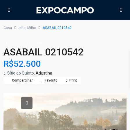
Casa
Leite
,
Milho
ASABAIL 0210542
,
Projetos
Leite
Milho
ASABAIL 0210542
R$52.500
Sítio do Quinto,
Adustina
Compartilhar
Favorito
Print
Investimento
Pronaf A
Seed