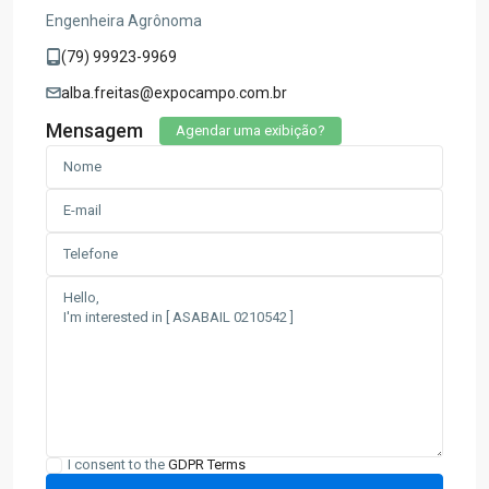
Engenheira Agrônoma
(79) 99923-9969
alba.freitas@expocampo.com.br
Mensagem
Agendar uma exibição?
I consent to the
GDPR Terms