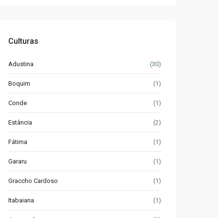
Culturas
Adustina
(30)
Boquim
(1)
Conde
(1)
Estância
(2)
Fátima
(1)
Gararu
(1)
Graccho Cardoso
(1)
Itabaiana
(1)