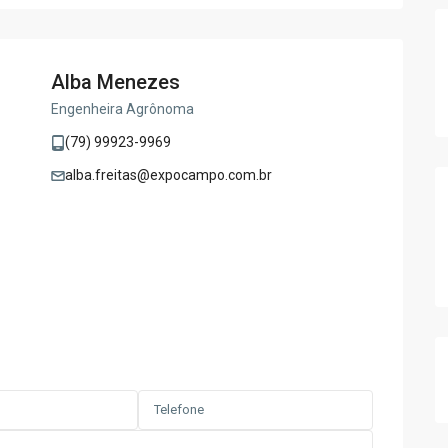
Alba Menezes
Engenheira Agrônoma
(79) 99923-9969
alba.freitas@expocampo.com.br