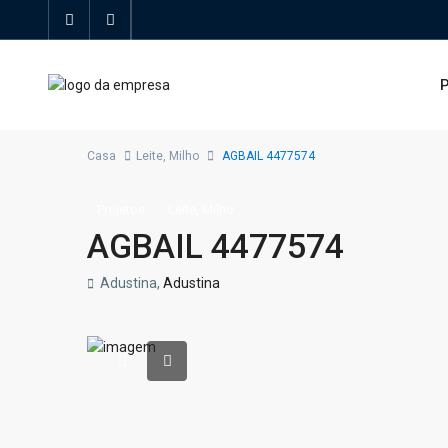
P
Casa
Leite
,
Milho
AGBAIL 4477574
,
Projetos
Leite
Milho
AGBAIL 4477574
Adustina,
Adustina