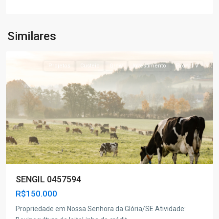
Nossa
Senhora
da
Similares
Glória
Projetos
Custeio
Grow
Investimento
Pronaf V
SENGIL 0457594
R$150.000
Propriedade em Nossa Senhora da Glória/SE Atividade: