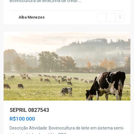
Bovinocultura de leiteLinha de crédit
...
Alba Menezes
Poço
Redondo
Projetos
Grow
Investimento
Pronaf V
SEPRIL 0827543
R$100.000
Descrição Atividade: Bovinocultura de leite em sistema semi-