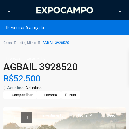
Pesquisa Avançada
Casa
Leite
,
Milho
AGBAIL 3928520
,
Projetos
Leite
Milho
AGBAIL 3928520
R$52.500
Adustina,
Adustina
Compartilhar
Favorito
Print
Investimento
Pronaf A
Seed