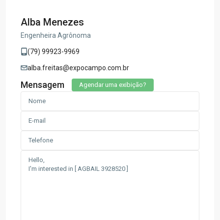
Alba Menezes
Engenheira Agrônoma
(79) 99923-9969
alba.freitas@expocampo.com.br
Mensagem
Agendar uma exibição?