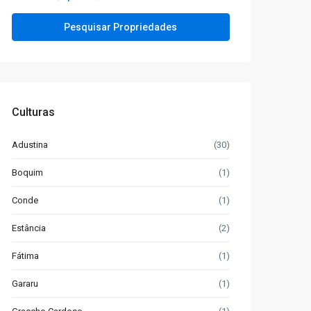
Culturas
Adustina
(30)
Boquim
(1)
Conde
(1)
Estância
(2)
Fátima
(1)
Gararu
(1)