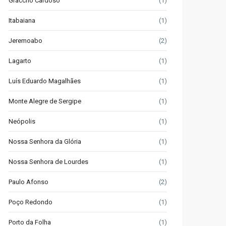
Graccho Cardoso
(1)
Itabaiana
(1)
Jeremoabo
(2)
Lagarto
(1)
Luís Eduardo Magalhães
(1)
Monte Alegre de Sergipe
(1)
Neópolis
(1)
Nossa Senhora da Glória
(1)
Nossa Senhora de Lourdes
(1)
Paulo Afonso
(2)
Poço Redondo
(1)
Porto da Folha
(1)