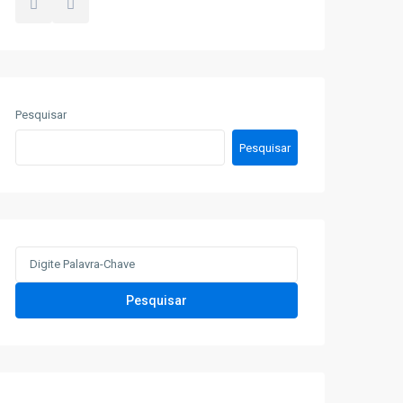
Pesquisar
Pesquisar
Novos Associados
SENGIL 0457594
R$150.000
SEPRIL 0827543
Search
R$100.000
for:
PABAIL 0438558
Pesquisar
R$180.000