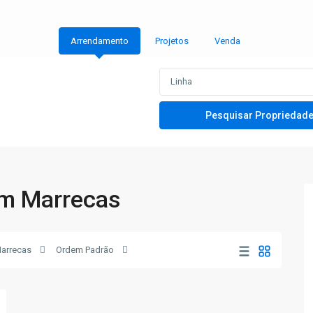
Arrendamento
Projetos
Venda
em Marrecas
arrecas
Ordem Padrão