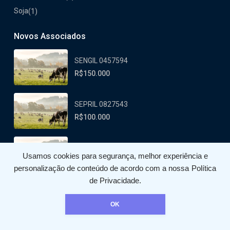
Soja
(1)
Novos Associados
SENGIL 0457594
R$150.000
SEPRIL 0827543
R$100.000
PABAIL 0438558
Usamos cookies para segurança, melhor experiência e
R$180.000
personalização de conteúdo de acordo com a nossa
Política
de Privacidade.
OK
Agromation Tecnologia do Agronegócio
Termos e Condições de Uso da Expocampo