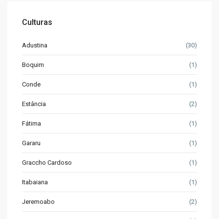
Culturas
Adustina
(30)
Boquim
(1)
Conde
(1)
Estância
(2)
Fátima
(1)
Gararu
(1)
Graccho Cardoso
(1)
Itabaiana
(1)
Jeremoabo
(2)