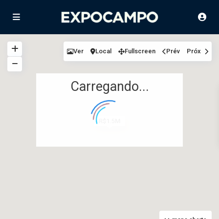
Ver
Local
Fullscreen
Prév
Próx
Carregando...
R$1.5M