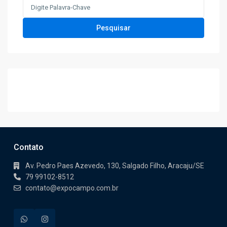
Search
for:
Pesquisar
Contato
Av. Pedro Paes Azevedo, 130, Salgado Filho, Aracaju/SE
79 99102-8512
contato@expocampo.com.br