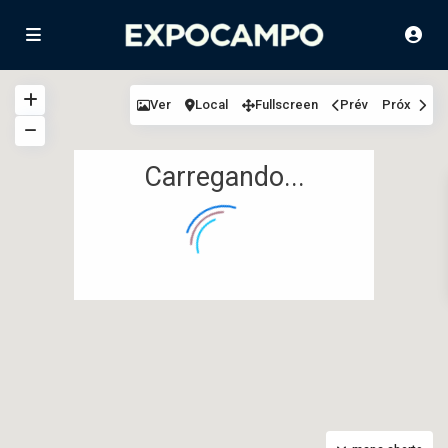
Ver
Local
Fullscreen
Prév
Próx
Carregando...