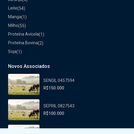
Leite
(54)
Manga
(1)
Milho
(55)
Proteína Avícola
(1)
Proteína Bovina
(2)
Soja
(1)
Novos Associados
SENGIL 0457594
R$150.000
SEPRIL 0827543
R$100.000
PABAIL 0438558